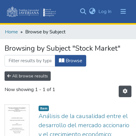
(current)
Log In
Communities
&
Home
Browse by Subject
Collections
All of DSpace
Browsing by Subject "Stock Market"
Browse
All browse results
Now showing
1 - 1 of 1
Item
Análisis de la causalidad entre el
desarrollo del mercado accionario
y el crecimiento económico: