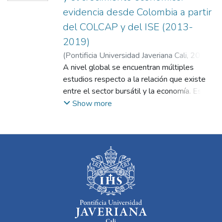
evidencia desde Colombia a partir
del COLCAP y del ISE (2013-
2019)
(
Pontificia Universidad Javeriana Cali
,
2021
)
Obregón Gómez, Juan Esteban
A nivel global se encuentran múltiples
;
Gómez
Daza, Jesús Ancízar
estudios respecto a la relación que existe
entre el sector bursátil y la economía. Este
trabajo pretende analizar la dirección de la
Show more
relación causal existente entre el desarrollo
del mercado accionario y el crecimiento
económico en Colombia. Brindándole a este
campo investigativo resultados actualizados
a partir del COLCAP como indicador bursátil,
entre el periodo del 2013 al 2019. Esto a
través del análisis de las variables definidas
y sustentadas, facilitando su medición
mediante un análisis econométrico a partir
del punto de vista determinístico,