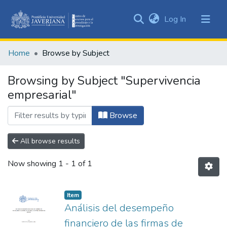
(current)
Log In
Communities
&
Home
Browse by Subject
Collections
All of DSpace
Browsing by Subject "Supervivencia
empresarial"
Browse
All browse results
Now showing
1 - 1 of 1
Item
Análisis del desempeño
financiero de las firmas de