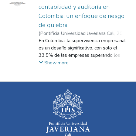
contabilidad y auditoría en
Colombia: un enfoque de riesgo
de quiebra
(
Pontificia Universidad Javeriana Cali
,
2024
)
Filigrana Mina, Marvi Duván
En Colombia, la supervivencia empresarial
;
Heredia
Rodríguez, Liliana
es un desafío significativo, con solo el
33,5% de las empresas superando los
cinco años de operación. Este estudio
Show more
analiza el papel de las firmas de
contabilidad y auditoría en la gestión
financiera de las empresas y su capacidad
para anticipar riesgos de quiebra. Utilizando
datos sobre la distribución geográfica de
estas firmas y su concentración en ciudades
principales como Bogotá, Medellín y Cali, se
evalúa su impacto en la estabilidad
económica de las empresas. El análisis
incluye la revisión de indicadores financieros