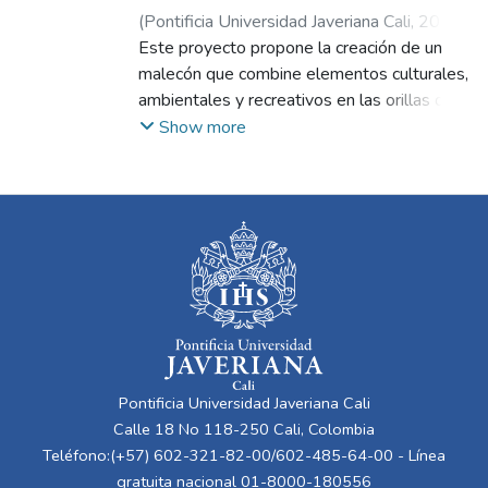
(
Pontificia Universidad Javeriana Cali
,
2024
)
Burbano Díaz, Mariana
Este proyecto propone la creación de un
;
Quiroga Aponte,
Angie Daniela
malecón que combine elementos culturales,
;
Quintana Vargas, Andrés
Alejandro
ambientales y recreativos en las orillas del
río Guaviare. El diseño se enfoca en
Show more
preservar y resaltar la belleza natural del
entorno, utilizando materiales eco
amigables y técnicas de construcción
sostenible. Igualmente, se incluirán áreas
para eventos culturales sobre un
equipamiento, espacios verdes para
actividades al aire libre, infraestructura
turística y senderos ecológicos. Se dará
prioridad a la preservación del ecosistema
local, integrando prácticas de paisajismo
Pontificia Universidad Javeriana Cali
sostenible y gestión ambiental. Además, se
Calle 18 No 118-250 Cali, Colombia
promoverá la participación de la comunidad
Teléfono:(+57) 602-321-82-00/602-485-64-00 - Línea
en la planificación y mantenimiento del
gratuita nacional 01-8000-180556