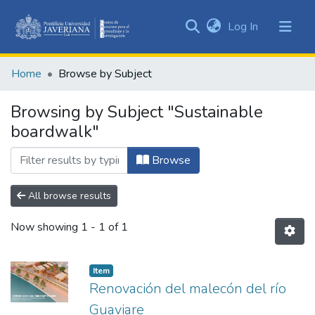
(current)
Log In
Communities
&
Home
Browse by Subject
Collections
All of DSpace
Browsing by Subject "Sustainable
boardwalk"
Browse
All browse results
Now showing
1 - 1 of 1
Item
Renovación del malecón del río
Guaviare