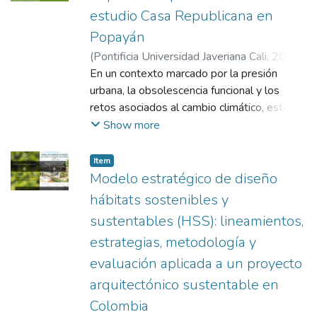
estudio Casa Republicana en
Popayán
(
Pontificia Universidad Javeriana Cali
,
2025
)
Oviedo Bernal, Susana
En un contexto marcado por la presión
;
Montoya Urrego,
Fabián Felipe
urbana, la obsolescencia funcional y los
;
Zambrano de Valdenebro,
Alina
retos asociados al cambio climático, esta
investigación plantea el reciclaje de
Show more
edificaciones y el retrofit bioclimático como
una herramienta eficaz para la revitalización
Item
del patrimonio construido. Mediante un
Modelo estratégico de diseño
enfoque de investigación-creación, el
hábitats sostenibles y
estudio integra análisis histórico, urbano,
sustentables (HSS): lineamientos,
arquitectónico y patrimonial de una vivienda
estrategias, metodología y
republicana del norte de Popayán. Como
resultado se encuentra la propuesta
evaluación aplicada a un proyecto
arquitectónica de intervención que aplica
arquitectónico sustentable en
criterios de arquitectura bioclimática,
Colombia
sostenibilidad integral y retrofit, priorizando