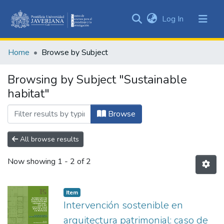
(current)
Log In
Communities
&
Home
Browse by Subject
Collections
All of DSpace
Browsing by Subject "Sustainable
habitat"
Browse
All browse results
Now showing
1 - 2 of 2
Item
Intervención sostenible en
arquitectura patrimonial: caso de