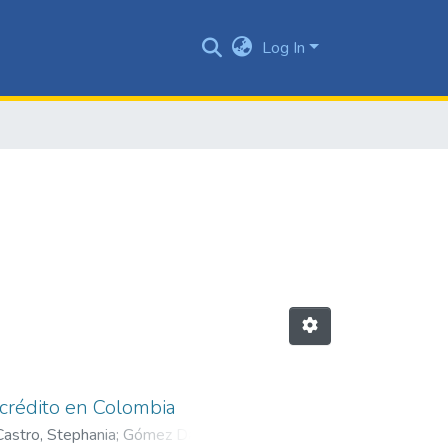
Log In
 crédito en Colombia
Castro, Stephania
;
Gómez Daza,