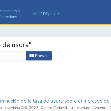
mmunities &
All of DSpace
ollections
 de usura"
Browse
liminación de la tasa de usura sobre el mercado de
ad Javeriana Cali
,
2023
)
Castro Cadavid, Luis Abelardo
;
Valencia 