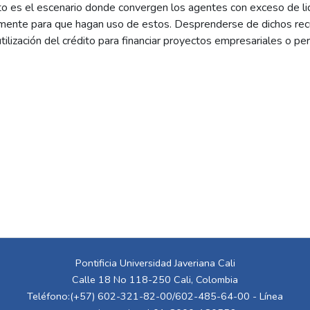
to es el escenario donde convergen los agentes con exceso de li
mente para que hagan uso de estos. Desprenderse de dichos recu
utilización del crédito para financiar proyectos empresariales o pe
onomía de allí la importancia de medir su comportamiento. Uno de 
ión financiera medido como porcentaje del crédito privado sobre 
 es fijado por la Superintendencia Financiera de Colombia, depend
inario, microcrédito o bajo monto. Para esto, se fija un límite m
ueden ofrecer a los usuarios los diferentes productos de financiac
trimestrales y anuales. Exceder dichos limites genera un delito l
te. Con base a los resultados obtenidos a través de un modelo d
la variable tasa de usura por sí sola, no explica completamente 
ia. Existen variables adicionales que son relevantes para genera
iera.
Pontificia Universidad Javeriana Cali
Calle 18 No 118-250 Cali, Colombia
Teléfono:(+57) 602-321-82-00/602-485-64-00 - Línea