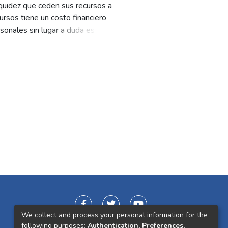
quidez que ceden sus recursos a
rsos tiene un costo financiero
rsonales sin lugar a duda es un
los principales indicadores es el
el PIB. En Colombia, el control de
iendo de la modalidad de crédito,
áximo al que las entidades del
ión, dichas tasas se fijan en
lamado usura, el cual es
e regresión lineal múltiple, se
el grado de profundización
r un impacto en el grado de
We collect and process your personal information for the
following purposes:
Authentication, Preferences,