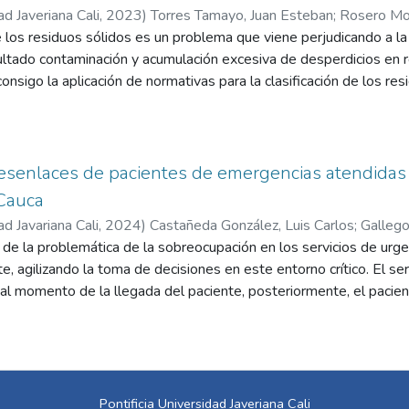
ad Javeriana Cali
,
2023
)
Torres Tamayo, Juan Esteban
;
Rosero Mor
 los residuos sólidos es un problema que viene perjudicando a l
ltado contaminación y acumulación excesiva de desperdicios en r
onsigo la aplicación de normativas para la clasificación de los res
e en Colombia la actual normativa dicta tres tipos de residuos:
bargo, aún con la existencia de normativas y campañas educativas
comunidad no realiza adecuadamente la separación de dichos mate
laboral en las instalaciones dedicadas al procesamiento de despe
esenlaces de pacientes de emergencias atendidas po
o a estos. Este trabajo propone la implementación de una herram
 Cauca
cación automática de los residuos orgánicos enfocándose en las in
ad Javariana Cali
,
2024
)
Castañeda González, Luis Carlos
;
Gallego
ad Javeriana Cali. Para ello, se partió de la visión computacional 
de la problemática de la sobreocupación en los servicios de urge
Juan Camilo
es son procesados y clasificados a partir de un algoritmo de Dee
te, agilizando la toma de decisiones en este entorno crítico. El ser
icar los residuos entre aprovechables y no aprovechables. Despu
 al momento de la llegada del paciente, posteriormente, el paciente
mentados con Transfer Learning el modelo escogido alcanza mét
ratante que determina el manejo del paciente. Durante la atenció
varios desenlaces que puede ser entre otros: 1) Alta de urgencia, 
prioritaria y 5) remisión urgente. Este proyecto aplicado propone
e apoyar al personal médico en su predicción de los desenlaces c
or toma de decisiones de alta de urgencias, hospitalización o remis
Pontificia Universidad Javeriana Cali