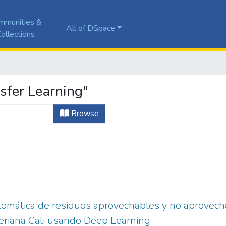
mmunities &
All of DSpace
ollections
sfer Learning"
Browse
utomática de residuos aprovechables y no aprovecha
eriana Cali usando Deep Learning