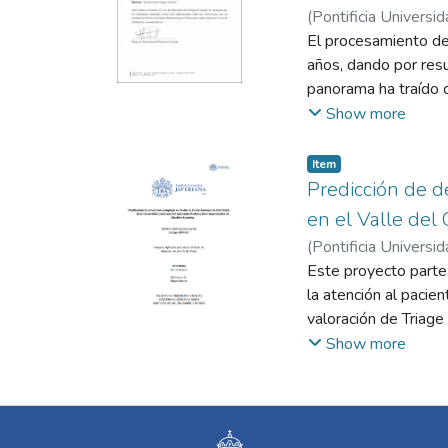
(
Pontificia Universid
Hernán Darío
El procesamiento de
años, dando por resu
panorama ha traído c
procesamiento, dond
Show more
y Orgánicos. Sin em
sólidos urbanos, la 
Item
aumento energético 
Predicción de d
correcto tratamient
en el Valle del
realizar una clasifi
(
Pontificia Universid
Pontificia Universid
Juan José
Este proyecto parte 
;
Paz Roa, 
de residuos los cual
la atención al pacien
identificar y clasif
valoración de Triage
entre modelos imple
parte de un médico t
Show more
servicio con uno de 
normal, 4) remisión 
automático que pued
contribuir a una mej