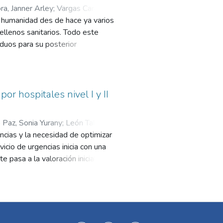
a, Janner Arley
;
Vargas Cardona,
a humanidad des de hace ya varios
ellenos sanitarios. Todo este
iduos para su posterior
 Aprovechables, No Aprovechables
 sobre el manejo de los residuos
riales y esto trae consigo un
rdicios que bus can darles un
r hospitales nivel I y II
ienta tecnológica que permita
stalaciones del campus de la
 Paz, Sonia Yurany
;
León Tabares,
para el reconocimiento de imágenes
ncias y la necesidad de optimizar
p Learning que tiene por objetivo
vicio de urgencias inicia con una
és de un proceso de benchmarking
 pasa a la valoración inicial por
ricas de 0.93 en Accuracy.
n, los pacientes terminan su
2) hospitalización, 3) remisión
 un modelo de aprendizaje
línicos, y de esta manera
ión a un nivel superior de