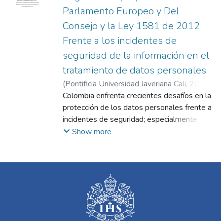
Parlamento Europeo y Del
Consejo y la Ley 1581 de 2012
Frente a los incidentes de
seguridad de la información en el
tratamiento de datos personales
(
Pontificia Universidad Javeriana Cali
,
2025
)
Rojas Campo, Miguel Ángel
Colombia enfrenta crecientes desafíos en la
;
Barriga
Palomino, Luis Félix
protección de los datos personales frente a
incidentes de seguridad; especialmente en
un entorno empresarial donde el uso
Show more
intensivo de tecnologías ha incrementado la
exposición a ataques cibernéticos o en
palabras de los profesores Adolfo García
Arreola (2019) y Machuca Vivar, Silvio
Amable; Vinueza Ochoa, Nelly Valeria;
Sampedro Guaman, Carlos Roberto y
Santillan Molina, Alberto Leonel. (2022) se