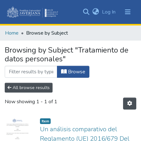
(current)
Log In
Communities
&
Home
Browse by Subject
Collections
All of DSpace
Browsing by Subject "Tratamiento de
datos personales"
Browse
All browse results
Now showing
1 - 1 of 1
Item
Un análisis comparativo del
Reglamento (UE) 2016/679 Del