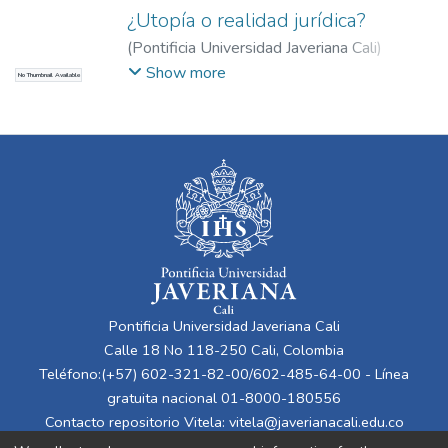
¿Utopía o realidad jurídica?
(
Pontificia Universidad Javeriana Cali
)
Espíndola Scarpetta, Carlos Alberto
;
Show more
No Thumbnail Available
Herrera Rodríguez, Diana Lorena
Pontificia Universidad Javeriana Cali
Calle 18 No 118-250 Cali, Colombia
Teléfono:(+57) 602-321-82-00/602-485-64-00 - Línea
gratuita nacional 01-8000-180556
Contacto repositorio Vitela:
vitela@javerianacali.edu.co