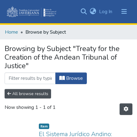
(current)
Log In
Communities
&
Home
Browse by Subject
Collections
All of DSpace
Browsing by Subject "Treaty for the
Creation of the Andean Tribunal of
Justice"
Browse
All browse results
Now showing
1 - 1 of 1
Item
El Sistema Jurídico Andino: