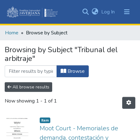
(current)
Log In
Communities
&
Home
Browse by Subject
Collections
All of DSpace
Browsing by Subject "Tribunal del
arbitraje"
Browse
All browse results
Now showing
1 - 1 of 1
Item
Moot Court - Memoriales de
demanda, contestación y