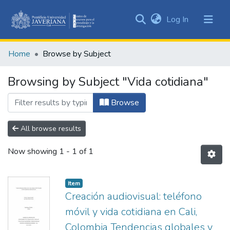
(current)
Log In
Communities
&
Home
Browse by Subject
Collections
All of DSpace
Browsing by Subject "Vida cotidiana"
Browse
All browse results
Now showing
1 - 1 of 1
Item
Creación audiovisual: teléfono
móvil y vida cotidiana en Cali,
Colombia Tendencias globales y