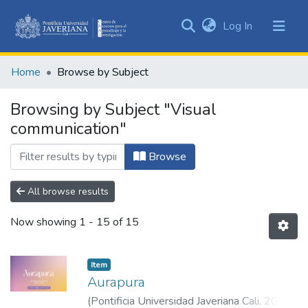
(current)
Log In
Communities
&
Home
Browse by Subject
Collections
All of DSpace
Browsing by Subject "Visual
communication"
Browse
All browse results
Now showing
1 - 15 of 15
Item
Aurapura
(
Pontificia Universidad Javeriana Cali
,
2026
)