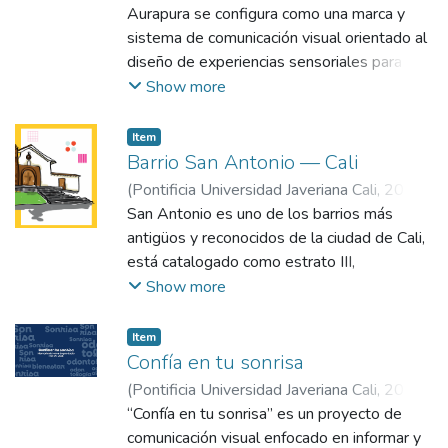
Lara Cruz, Ana Sofía
Aurapura se configura como una marca y
;
Mora Paz, María
Alejandra
sistema de comunicación visual orientado al
diseño de experiencias sensoriales para el
bienestar emocional, sustentado en la
Show more
premisa de que el diseño puede mediar
activamente en la relación entre las
Item
personas y sus estados internos. Desde
Barrio San Antonio — Cali
este enfoque, la propuesta trasciende lo
(
Pontificia Universidad Javeriana Cali
,
2016
)
objetual para consolidarse como un
Gutiérrez Calderón, Daniela
San Antonio es uno de los barrios más
;
Arboleda
ecosistema que articula elementos visuales,
Aparicio, Fernando
antigüos y reconocidos de la ciudad de Cali,
táctiles y olfativos con herramientas
está catalogado como estrato III,
digitales, generando experiencias
actualmente nos encontramos con viviendas
Show more
significativas de autocuidado en la
residenciales, vivienda - taller, vivienda -
cotidianidad. El proyecto responde a la
comercio, vivienda -oficina, estos de usos
Item
necesidad contemporánea de gestionar las
mixtos, el cual ha aumentado en los últimos
Confía en tu sonrisa
emociones en contextos de alta
años y se está viendo afectado el barrio
(
Pontificia Universidad Javeriana Cali
,
2025
)
estimulación y desconexión personal,
porque esto ha traido aspectos negativos,
Bermúdez Gómez, Gabriela
“Confía en tu sonrisa” es un proyecto de
;
Cuéllar Arenas,
proponiendo un sistema accesible que
uno de ellos la inseguridad- San Antonio se
Jhoiner
comunicación visual enfocado en informar y
acompaña a las usuarias en el