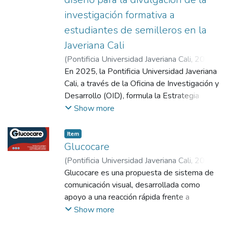
objetivo, optimizando la experiencia del
investigación formativa a
usuario a través de una estrategia de
estudiantes de semilleros en la
comunicación visual efectiva.
Javeriana Cali
(
Pontificia Universidad Javeriana Cali
,
2026
)
Franco Farfán, Diana Karolina
En 2025, la Pontificia Universidad Javeriana
;
Umaña Ruiz,
Diana Patricia
Cali, a través de la Oficina de Investigación y
Desarrollo (OID), formula la Estrategia
institucional para el mejoramiento de la
Show more
calidad de la investigación formativa en
pregrados, como respuesta a los bajos
Item
índices de participación investigativa. Esta
Glucocare
estrategia concibe la investigación formativa
(
Pontificia Universidad Javeriana Cali
,
2025
)
como un conjunto de acciones pedagógicas
Arévalo Rodríguez, Gabriela
Glucocare es una propuesta de sistema de
;
Alvarado
orientadas a dinamizar el aprendizaje
Nieto, Guillermo Andrés
comunicación visual, desarrollada como
mediante la investigación, fortaleciendo el
apoyo a una reacción rápida frente a
espíritu investigativo de los estudiantes
episodios hipoglicémicos no diabéticos en el
Show more
(Vicerrectoría Académica, 2022). En este
campus de la Pontificia Universidad