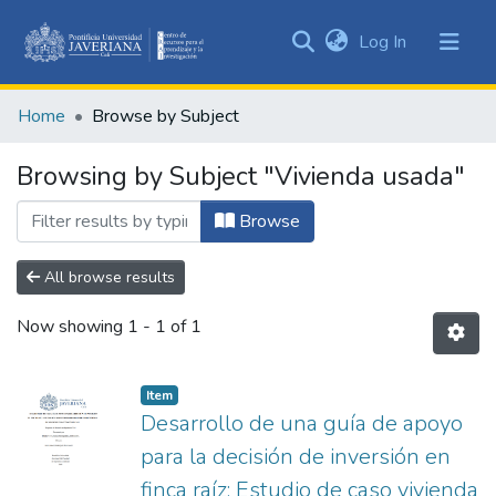
(current)
Log In
Communities
&
Home
Browse by Subject
Collections
All of DSpace
Browsing by Subject "Vivienda usada"
Browse
All browse results
Now showing
1 - 1 of 1
Item
Desarrollo de una guía de apoyo
para la decisión de inversión en
finca raíz: Estudio de caso vivienda