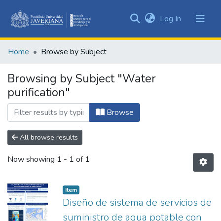
(current)
Log In
Communities
&
Home
Browse by Subject
Collections
All of DSpace
Browsing by Subject "Water
purification"
Browse
All browse results
Now showing
1 - 1 of 1
Item
Diseño de sistema de servicios de
suministro de agua potable con