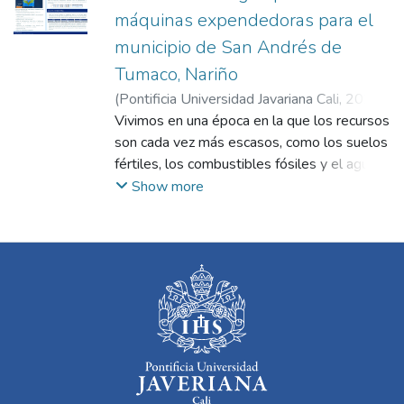
máquinas expendedoras para el
municipio de San Andrés de
Tumaco, Nariño
(
Pontificia Universidad Javariana Cali
,
2024
)
Rubio López, Ana María
Vivimos en una época en la que los recursos
;
Narváez Rodríguez,
Lina Sofía
son cada vez más escasos, como los suelos
;
Ordoñez Castaño, Daniela
;
Paz
Roa, Juan Camilo
fértiles, los combustibles fósiles y el agua
dulce. La demanda de estos supera su
Show more
disponibilidad, generando consecuencias
negativas para el ambiente, la economía y la
sociedad. La escasez de agua dulce es
especialmente preocupante, ya que es vital
para la vida y las actividades cotidianas. A
pesar de su aparente abundancia, el acceso
al agua de calidad está amenazado en
muchas regiones del mundo. Este
fenómeno plantea desafíos significativos,
especialmente donde la falta de agua es