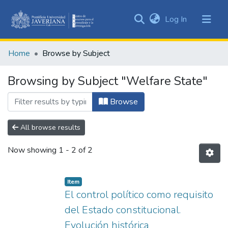
(current)
Log In
Communities
&
Home
Browse by Subject
Collections
All of DSpace
Browsing by Subject "Welfare State"
Browse
All browse results
Now showing
1 - 2 of 2
Item
El control político como requisito
del Estado constitucional.
Evolución histórica