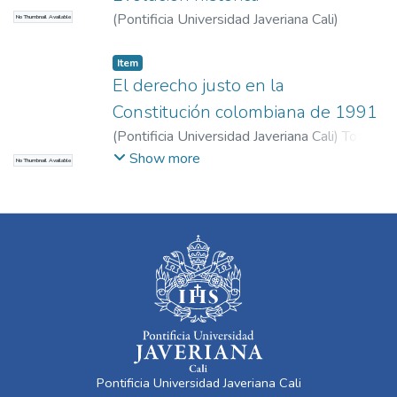
(
Pontificia Universidad Javeriana Cali
)
No Thumbnail Available
Enríquez Fuentes, Gastón Julián
Item
El derecho justo en la
Constitución colombiana de 1991
(
Pontificia Universidad Javeriana Cali
)
Tovar,
Luis Freddyur
Show more
No Thumbnail Available
Pontificia Universidad Javeriana Cali