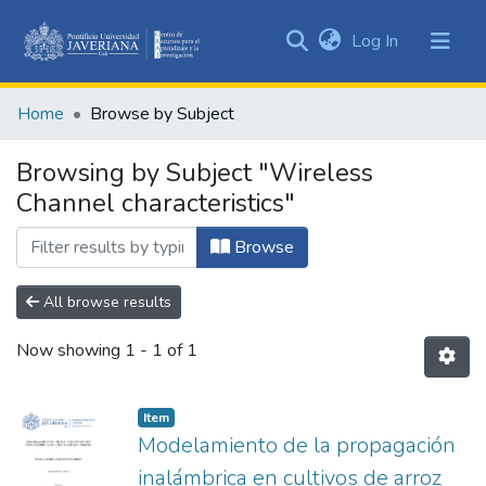
(current)
Log In
Communities
&
Home
Browse by Subject
Collections
All of DSpace
Browsing by Subject "Wireless
Channel characteristics"
Browse
All browse results
Now showing
1 - 1 of 1
Item
Modelamiento de la propagación
inalámbrica en cultivos de arroz