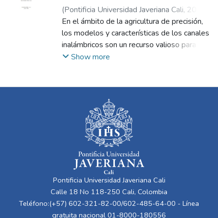
(
Pontificia Universidad Javeriana Cali
,
2021
)
Zambrano Meza, Juan Camilo
En el ámbito de la agricultura de precisión,
;
Tobón Llano,
Luis Eduardo
los modelos y características de los canales
inalámbricos son un recurso valioso para
garantizar que una red de sensores tenga
Show more
una buena comunicación. Se llevó a cabo un
experimento que consiste en transmitir una
señal inalámbrica a través de un cultivo de
arroz, variando la distancia entre antenas y
su altura, en las etapas de macollamiento,
alargamiento del entrenudo y producción
del grano. Se comparó la variación de
atenuación para diferentes distancias de
transmisión y se analizó la comparación
entre los valores de RSSI estimados y los
Pontificia Universidad Javeriana Cali
medidos con base en diferentes modelos
Calle 18 No 118-250 Cali, Colombia
de propagación. Se usó un análisis de
Teléfono:(+57) 602-321-82-00/602-485-64-00 - Línea
regresión para ajustar los modelos de
gratuita nacional 01-8000-180556