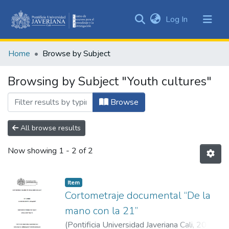
(current)
Log In
Communities
&
Home
Browse by Subject
Collections
All of DSpace
Browsing by Subject "Youth cultures"
Browse
All browse results
Now showing
1 - 2 of 2
Item
Cortometraje documental “De la
mano con la 21”
(
Pontificia Universidad Javeriana Cali
,
2023
)