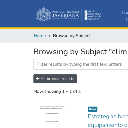
Co
C
Home
Browse by Subject
Browsing by Subject "clim
All browse results
Now showing
1 - 1 of 1
Item
Estrategias bioc
equipamiento d