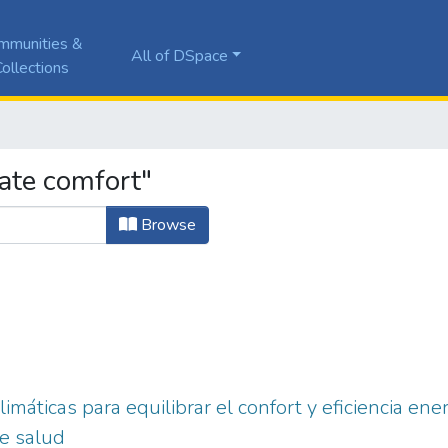
mmunities &
All of DSpace
ollections
ate comfort"
Browse
limáticas para equilibrar el confort y eficiencia en
e salud