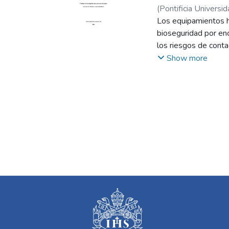
(
Pontificia Universid
Los equipamientos ho
bioseguridad por enc
los riesgos de conta
estos espacios ofrez
Show more
este proyecto busca,
considerando que su
en el que se encuent
entre confort y ahor
sector de Santa Elena