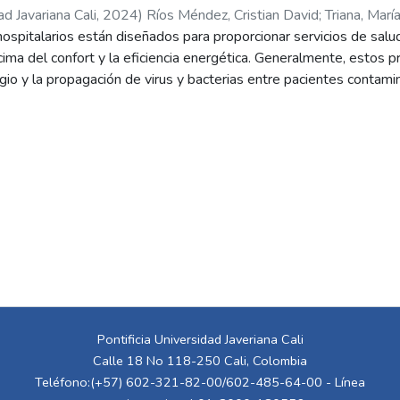
ad Javariana Cali
,
2024
)
Ríos Méndez, Cristian David
;
Triana, Marí
spitalarios están diseñados para proporcionar servicios de salud 
ima del confort y la eficiencia energética. Generalmente, estos 
gio y la propagación de virus y bacterias entre pacientes contamin
can confort a las personas que enfrentan situaciones críticas de sa
 entre otros objetivos, mejorar la calidad de vida de quienes acud
 estado de ánimo, así como su bienestar psicológico y mental, p
ran. Este estudio tiene como propósito desarrollar un proyecto bi
ro energético, sin comprometer las condiciones de bioseguridad, en
, en la ciudad de Cali.
Pontificia Universidad Javeriana Cali
Calle 18 No 118-250 Cali, Colombia
Teléfono:(+57) 602-321-82-00/602-485-64-00 - Línea