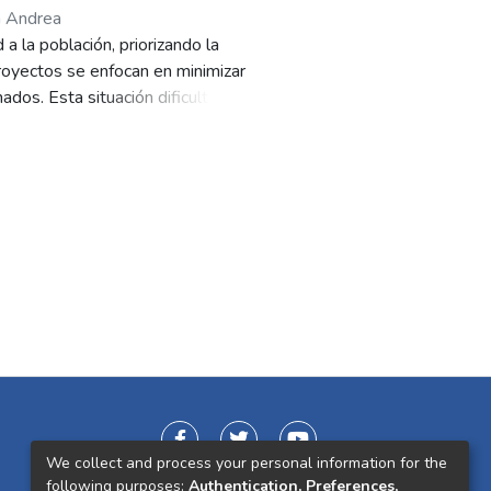
a Andrea
a la población, priorizando la
proyectos se enfocan en minimizar
ados. Esta situación dificulta que
lud o vulnerabilidad. Por ello,
en a estas instituciones,
uede verse afectado por el entorno
oclimático que logre un equilibrio
 una isla de calor ubicada en el
We collect and process your personal information for the
following purposes:
Authentication, Preferences,