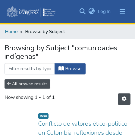
(current)
Log In
Communities
&
Home
Browse by Subject
Collections
All of DSpace
Browsing by Subject "comunidades
indígenas"
Browse
All browse results
Now showing
1 - 1 of 1
Item
Conflicto de valores ético-político
en Colombia: reflexiones desde