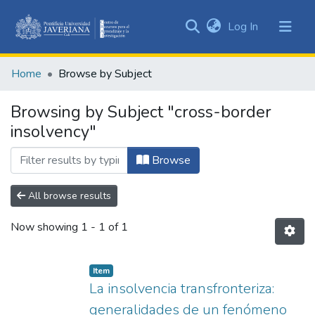
(current)
Log In
Communities
&
Home
Browse by Subject
Collections
All of DSpace
Browsing by Subject "cross-border
insolvency"
Browse
All browse results
Now showing
1 - 1 of 1
Item
La insolvencia transfronteriza:
generalidades de un fenómeno