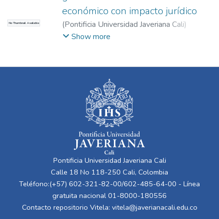
económico con impacto jurídico
(
Pontificia Universidad Javeriana Cali
)
No Thumbnail Available
Vásquez Valencia, María Victoria
;
Ángel
Show more
Posada, Andrés Felipe
Pontificia Universidad Javeriana Cali
Calle 18 No 118-250 Cali, Colombia
Teléfono:(+57) 602-321-82-00/602-485-64-00 - Línea
gratuita nacional 01-8000-180556
Contacto repositorio Vitela:
vitela@javerianacali.edu.co