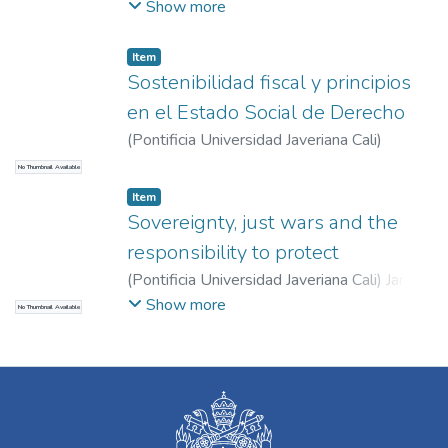
Rodríguez, Edwin
Show more
Item
Sostenibilidad fiscal y principios
en el Estado Social de Derecho
(
Pontificia Universidad Javeriana Cali
)
Guerrero Vinueza, Álvaro Pío
No Thumbnail Available
Item
Sovereignty, just wars and the
responsibility to protect
(
Pontificia Universidad Javeriana Cali
)
Jara
Gómez, Ana María
Show more
No Thumbnail Available