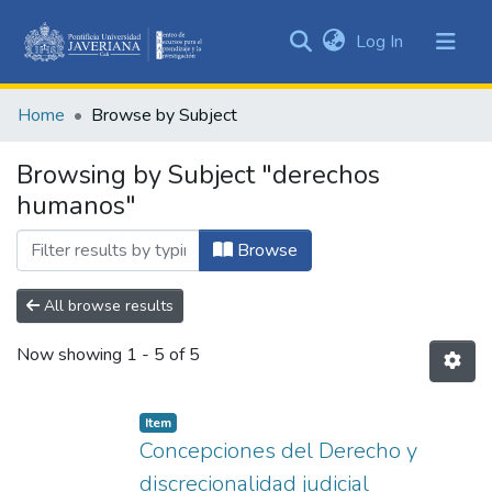
(current)
Log In
Communities
&
Home
Browse by Subject
Collections
All of DSpace
Browsing by Subject "derechos
humanos"
Browse
All browse results
Now showing
1 - 5 of 5
Item
Concepciones del Derecho y
discrecionalidad judicial