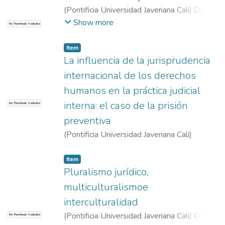
(
Pontificia Universidad Javeriana Cali
)
Duque
Sandoval, Oscar
Show more
No Thumbnail Available
Item
La influencia de la jurisprudencia
internacional de los derechos
humanos en la práctica judicial
interna: el caso de la prisión
No Thumbnail Available
preventiva
(
Pontificia Universidad Javeriana Cali
)
Donadio Linares, Luciano Martín
Item
Pluralismo jurídico,
multiculturalismoe
interculturalidad
(
Pontificia Universidad Javeriana Cali
)
Cruz
No Thumbnail Available