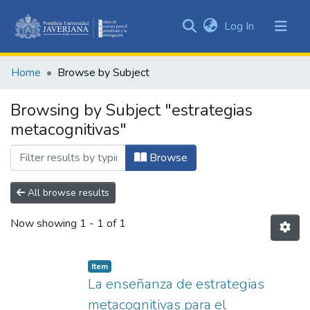
(current)
Log In
Communities
&
Home
Browse by Subject
Collections
All of DSpace
Browsing by Subject "estrategias
metacognitivas"
Browse
All browse results
Now showing
1 - 1 of 1
Item
La enseñanza de estrategias
metacognitivas para el