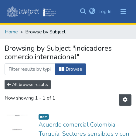
(current)
Log In
Communities
&
Home
Browse by Subject
Collections
All of DSpace
Browsing by Subject "indicadores
comercio internacional"
Browse
All browse results
Now showing
1 - 1 of 1
Item
Acuerdo comercial Colombia -
Turquía: Sectores sensibles y con