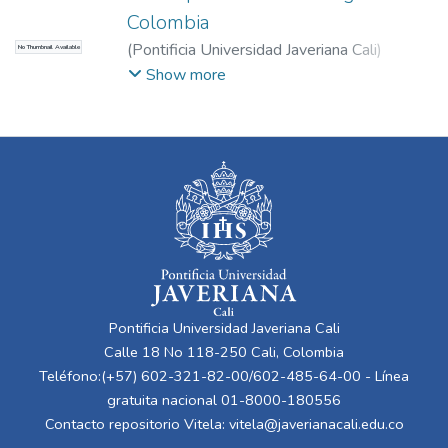
Colombia
(
Pontificia Universidad Javeriana Cali
)
No Thumbnail Available
Batista Pereira, Eliécer
;
Coral Lucero, James
Show more
Iván
Pontificia Universidad Javeriana Cali
Calle 18 No 118-250 Cali, Colombia
Teléfono:(+57) 602-321-82-00/602-485-64-00 - Línea
gratuita nacional 01-8000-180556
Contacto repositorio Vitela:
vitela@javerianacali.edu.co