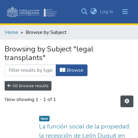
(current)
Log In
Communities
&
Home
Browse by Subject
Collections
All of DSpace
Browsing by Subject "legal
transplants"
Browse
All browse results
Now showing
1 - 1 of 1
Item
La función social de la propiedad:
la recepción de León Duguit en