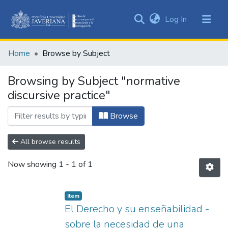
(current)
Log In
Communities
&
Home
Browse by Subject
Collections
All of DSpace
Browsing by Subject "normative
discursive practice"
Browse
All browse results
Now showing
1 - 1 of 1
Item
El Derecho y su enseñabilidad -
sobre la necesidad de una