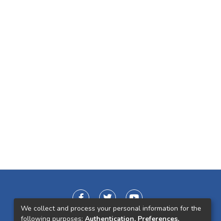
We collect and process your personal information for the
following purposes:
Authentication, Preferences,