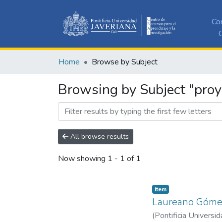
Co
C
Home
Browse by Subject
Browsing by Subject "proy
All browse results
Now showing
1 - 1 of 1
Item
Laureano Gómez,
(
Pontificia Universid