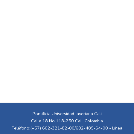
Pontificia Universidad Javeriana Cali
Calle 18 No 118-250 Cali, Colombia
Teléfono:(+57) 602-321-82-00/602-485-64-00 - Línea