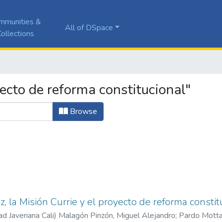
mmunities &
All of DSpace
ollections
ecto de reforma constitucional"
Browse
 la Misión Currie y el proyecto de reforma consti
ad Javeriana Cali
)
Malagón Pinzón, Miguel Alejandro
;
Pardo Motta