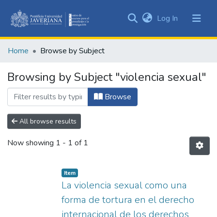
(current)
Log In
Communities
&
Home
Browse by Subject
Collections
All of DSpace
Browsing by Subject "violencia sexual"
Browse
All browse results
Now showing
1 - 1 of 1
Item
La violencia sexual como una
forma de tortura en el derecho
internacional de los derechos