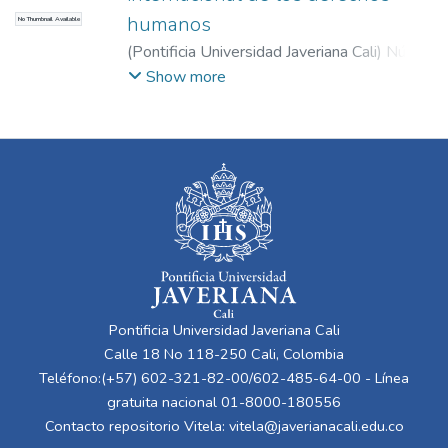
humanos
No Thumbnail Available
(
Pontificia Universidad Javeriana Cali
)
Núñez
Marín, Raúl Fernando
;
Zuluaga Jaramillo,
Show more
Lady Nancy
Pontificia Universidad Javeriana Cali
Calle 18 No 118-250 Cali, Colombia
Teléfono:(+57) 602-321-82-00/602-485-64-00 - Línea
gratuita nacional 01-8000-180556
Contacto repositorio Vitela:
vitela@javerianacali.edu.co