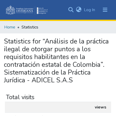
(current)
Log In
Communities
&
Home
Statistics
Collections
All of DSpace
Statistics for “Análisis de la práctica
ilegal de otorgar puntos a los
requisitos habilitantes en la
contratación estatal de Colombia”.
Sistematización de la Práctica
Jurídica - ADICEL S.A.S
Total visits
views