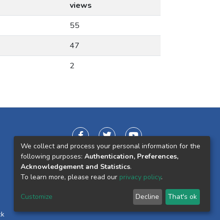
views
55
47
2
We collect and process your personal information for the
following purposes:
Authentication, Preferences,
Acknowledgement and Statistics
.
To learn more, please read our
privacy policy
.
Customize
Decline
That's ok
ck