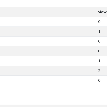
view
0
1
0
0
1
2
0