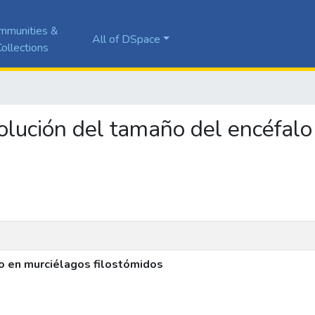
mmunities &
All of DSpace
ollections
evolución del tamaño del encéfal
lo en murciélagos filostómidos