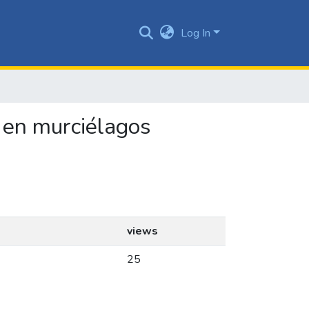
Log In
o en murciélagos
views
25