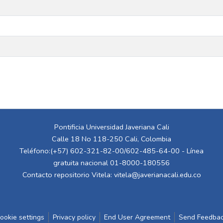
Pontificia Universidad Javeriana Cali
Calle 18 No 118-250 Cali, Colombia
Teléfono:(+57) 602-321-82-00/602-485-64-00 - Línea
gratuita nacional 01-8000-180556
Contacto repositorio Vitela:
vitela@javerianacali.edu.co
ookie settings
Privacy policy
End User Agreement
Send Feedba