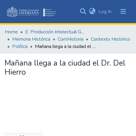
(current)
Log In
Communities
&
Home
E. Producción Intelectual General
Collections
Memoria Histórica
ComHistoria
Contexto Histórico
All of DSpace
Política
Mañana llega a la ciudad el Dr. Del Hierro
Statistics
Mañana llega a la ciudad el Dr. Del
Hierro