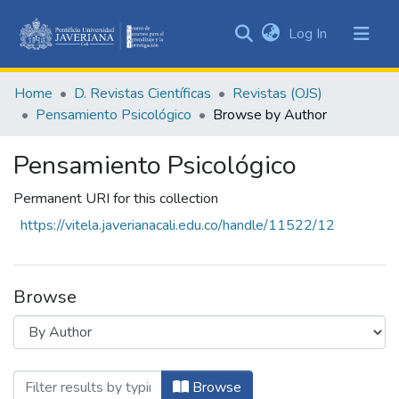
(current)
Log In
Communities
&
Home
D. Revistas Científicas
Revistas (OJS)
Collections
Pensamiento Psicológico
Browse by Author
All of DSpace
Pensamiento Psicológico
Permanent URI for this collection
https://vitela.javerianacali.edu.co/handle/11522/12
Browse
Browsing Pensamiento Psicológico by Au
Browse