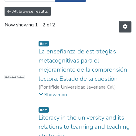
All browse results
Now showing
1 - 2 of 2
Item
La enseñanza de estrategias
metacognitivas para el
mejoramiento de la comprensión
lectora. Estado de la cuestión
No Thumbnail Available
(
Pontificia Universidad Javeriana Cali
)
Aragón Espinosa, Lucero
;
Caicedo Tamayo,
Show more
Adriana María
Item
Literacy in the university and its
relations to learning and teaching
strategies