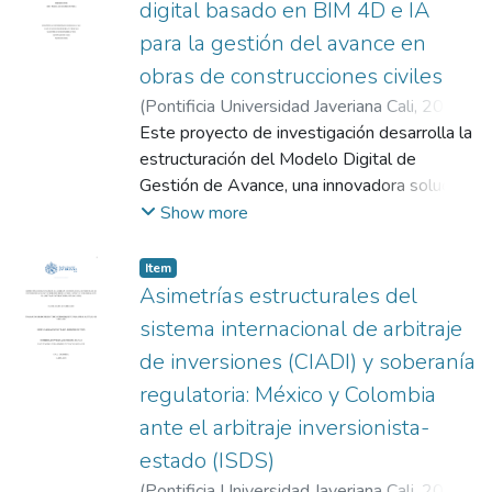
digital basado en BIM 4D e IA
para la gestión del avance en
obras de construcciones civiles
(
Pontificia Universidad Javeriana Cali
,
2026
)
Miño Mora, Juan David
Este proyecto de investigación desarrolla la
;
Bermúdez Pino, Jhon
Jairo
estructuración del Modelo Digital de
;
Santacruz Guerrero, Cristhian Danilo
;
Zúñiga Guevara, Pablo Alejandro
Gestión de Avance, una innovadora solución
enmarcada en la Construcción 4.0 diseñada
Show more
para mitigar la brecha crítica existente entre
la planeación digital y la ejecución física en
Item
obras civiles. Tradicionalmente, el control de
Asimetrías estructurales del
la producción en obra ha dependido de
sistema internacional de arbitraje
sistemas analógicos heredados, bitácoras
de inversiones (CIADI) y soberanía
en papel y planillas manuales que reportan
regulatoria: México y Colombia
con considerables desfases temporales.
Estas limitaciones fomentan la ineficiente
ante el arbitraje inversionista-
doble digitación de datos, aumentan la
estado (ISDS)
subjetividad y erosionan la confiabilidad de
(
Pontificia Universidad Javeriana Cali
,
2026
)