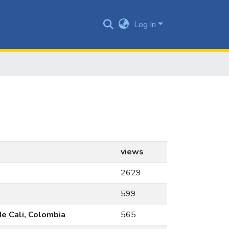
Log In
views
2629
599
de Cali, Colombia
565