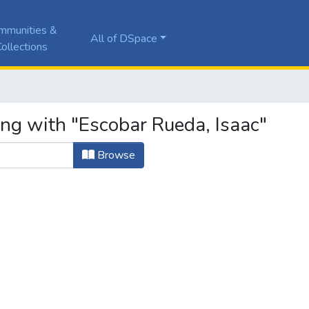
mmunities &
All of DSpace
ollections
ing with "Escobar Rueda, Isaac"
Browse