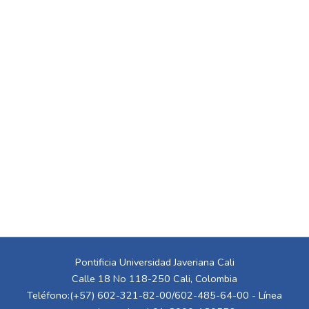
Pontificia Universidad Javeriana Cali
Calle 18 No 118-250 Cali, Colombia
Teléfono:(+57) 602-321-82-00/602-485-64-00 - Línea