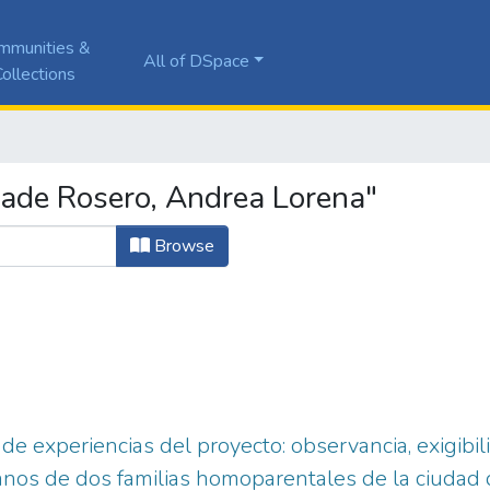
mmunities &
All of DSpace
ollections
ade Rosero, Andrea Lorena"
Browse
de experiencias del proyecto: observancia, exigibil
os de dos familias homoparentales de la ciudad 