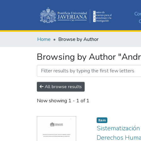
Co
C
Home
Browse by Author
Browsing by Author "Andr
All browse results
Now showing
1 - 1 of 1
Item
Sistematización 
Derechos Human