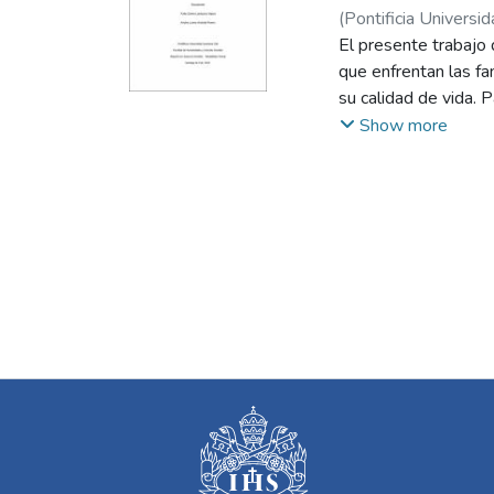
(
Pontificia Universid
Rodríguez, Freddy A
El presente trabajo 
que enfrentan las f
su calidad de vida. P
encuentros en difere
Show more
de Asesoría Familiar
humanos y familias h
problemas que enfre
situaciones, que a s
familiares.