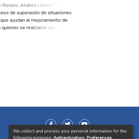
 Rosero, Andrea Lorena
;
Guerrero
oceso de superación de situaciones
s que ayudan al mejoramiento de
n quienes se realizaron varios
y la construcción de un Proyecto
través de los ejes de derechos
e logró la externalización de los
n una mayor comprensión de sus
talecimiento de sus relaciones
We collect and process your personal information for the
following purposes:
Authentication, Preferences,