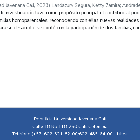
ad Javeriana Cali
,
2023
)
Landazury Segura, Ketty Zamira
;
Andrade
lfonso
de investigación tuvo como propósito principal el contribuir al pr
amilias homoparentales, reconociendo con ellas nuevas realidade
ara su desarrollo se contó con la participación de dos familias, co
ntes escenarios, a través de la investigación acción participativa 
 (PAF) del cual realizamos la sistematización de experiencias, a 
omoparentales. Gracias a la sistematización de esta experiencia s
ntan las familias, generando nuevas reflexiones que permitiero
u vez propiciaron la búsqueda de alternativas de solución y el for
Pontificia Universidad Javeriana Cali
Calle 18 No 118-250 Cali, Colombia
Teléfono:(+57) 602-321-82-00/602-485-64-00 - Línea