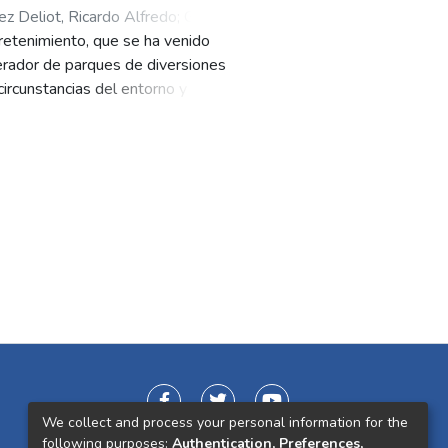
ez Deliot, Ricardo Alfredo
;
Gómez
retenimiento, que se ha venido
erador de parques de diversiones
circunstancias del entorno y por
e implementaron antes y durante un
sus prácticas de responsabilidad
e el papel de un líder que ha
s.
We collect and process your personal information for the
following purposes:
Authentication, Preferences,