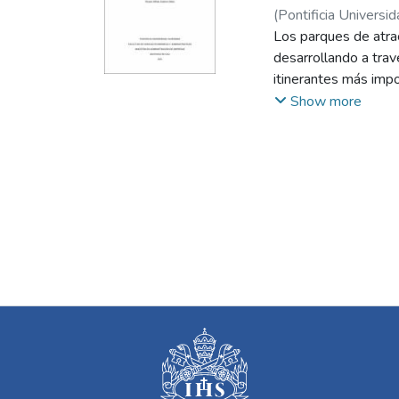
(
Pontificia Universid
Vallejo, María del Pi
Los parques de atra
desarrollando a tra
itinerantes más impo
ser una empresa fami
Show more
proceso de reorgani
social empresarial e
demostrado el desarr