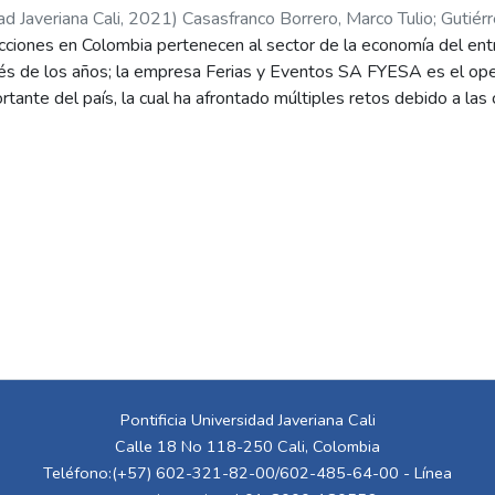
ad Javeriana Cali
,
2021
)
Casasfranco Borrero, Marco Tulio
;
Gutiérr
lar
cciones en Colombia pertenecen al sector de la economía del ent
vés de los años; la empresa Ferias y Eventos SA FYESA es el op
rtante del país, la cual ha afrontado múltiples retos debido a las 
liar. Este caso permite analizar las decisiones y acciones que s
zación empresarial para mantener su operación y liderazgo como 
n el marco de la reciente crisis mundial del Covid-19, destacándos
ollo de habilidades de dirección y liderazgo al asumir dichos reto
Pontificia Universidad Javeriana Cali
Calle 18 No 118-250 Cali, Colombia
Teléfono:(+57) 602-321-82-00/602-485-64-00 - Línea