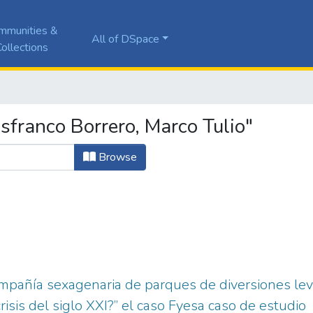
mmunities &
All of DSpace
ollections
franco Borrero, Marco Tulio"
Browse
pañía sexagenaria de parques de diversiones lev
isis del siglo XXI?” el caso Fyesa caso de estudio