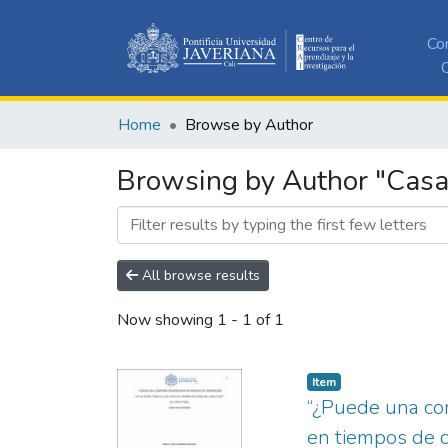
Co
C
Home
Browse by Author
Browsing by Author "Casas
All browse results
Now showing
1 - 1 of 1
Item
“¿Puede una com
en tiempos de cr