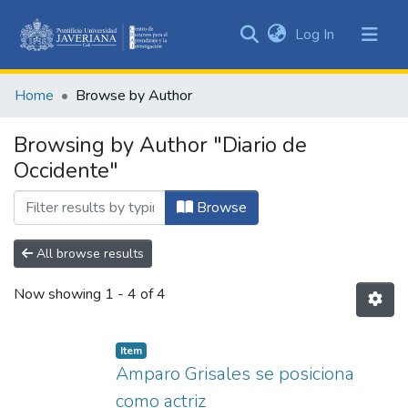
(current)
Log In
Communities
&
Home
Browse by Author
Collections
All of DSpace
Browsing by Author "Diario de
Occidente"
Browse
All browse results
Now showing
1 - 4 of 4
Item
Amparo Grisales se posiciona
como actriz