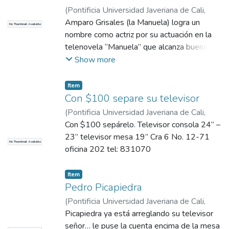
(
Pontificia Universidad Javeriana de Cali
,
2017
Amparo Grisales (la Manuela) logra un
)
Diario de Occidente
No Thumbnail Available
nombre como actriz por su actuación en la
telenovela “Manuela” que alcanza buena
teleaudiencia.
Show more
Item
Con $100 separe su televisor
(
Pontificia Universidad Javeriana de Cali
,
2017
Con $100 sepárelo. Televisor consola 24” –
)
Diario de Occidente
23” televisor mesa 19” Cra 6 No. 12-71
No Thumbnail Available
oficina 202 tel: 831070
Item
Pedro Picapiedra
(
Pontificia Universidad Javeriana de Cali
,
2017
Picapiedra ya está arreglando su televisor
)
Diario de Occidente
señor… le puse la cuenta encima de la mesa