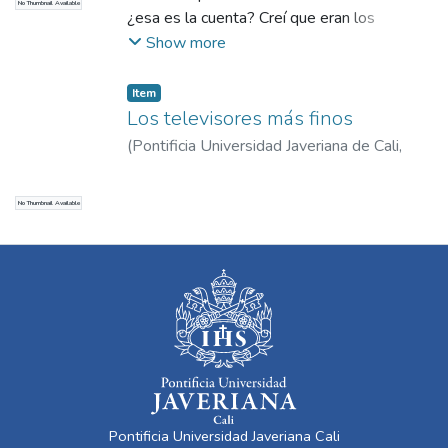
No Thumbnail Available
¿esa es la cuenta? Creí que eran los
números de su cuenta bancaria secreta en
Show more
Suiza.
Item
Los televisores más finos
(
Pontificia Universidad Javeriana de Cali
,
2017
)
Diario de Occidente
No Thumbnail Available
Pontificia Universidad Javeriana Cali