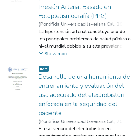
Presión Arterial Basado en
Fotopletismografía (PPG)
(
Pontificia Universidad Javeriana Cali
,
2025
)
Canaval Dicue, Valentina
La hipertensión arterial constituye uno de
;
Marmolejo
Hernández, Natalia
los principales problemas de salud pública a
;
Palacios Duarte, Juan
Esteban
nivel mundial debido a su alta prevalencia,
;
Torres Valencia, Cristian Alejandro
carácter asintomático y estrecha relación
Show more
con enfermedades cardiovasculares y
cerebrovasculares. En respuesta a esta
Item
problemática, se desarrolló un sistema
Desarrollo de una herramienta de
portátil para el monitoreo continuo de la
entrenamiento y evaluación del
presión arterial, basado en una técnica
uso adecuado del electrobisturí
óptica no invasiva, orientado al seguimiento
enfocada en la seguridad del
continuo de la salud cardiovascular. El
proyecto abarcó el procesamiento de
paciente
señales fisiológicas, el diseño electrónico
(
Pontificia Universidad Javeriana Cali
,
2025
)
del sistema y la implementación de un
Ceballos Rivera, Laura Isabel
El uso seguro del electrobisturí en
;
Corchuelo
modelo matemático predictivo que permite