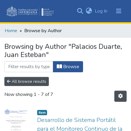
(current)
Log In
Communities
&
Home
Browse by Author
Collections
All of DSpace
Browsing by Author "Palacios Duarte,
Juan Esteban"
Browse
All browse results
Now showing
1 - 7 of 7
Item
Desarrollo de Sistema Portátil
para el Monitoreo Continuo de la