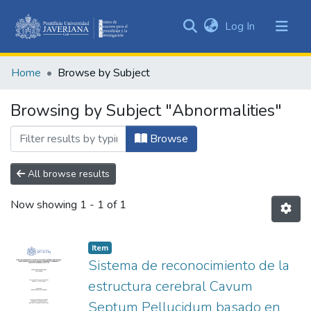
(current)
Log In
Communities
&
Home
Browse by Subject
Collections
All of DSpace
Browsing by Subject "Abnormalities"
Browse
All browse results
Now showing
1 - 1 of 1
Item
Sistema de reconocimiento de la
estructura cerebral Cavum
Septum Pellucidum basado en