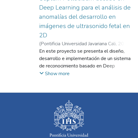
Deep Learning para el análisis de
anomalías del desarrollo en
imágenes de ultrasonido fetal en
2D
(
Pontificia Universidad Javariana Cali
,
2025
)
Cifuentes Ortega, Milton Fabián
En este proyecto se presenta el diseño,
;
Torres
Valencia, Cristian Alejandro
desarrollo e implementación de un sistema
de reconocimiento basado en Deep
Learning para la detección de la estructura
Show more
craneal en fetos llamada Cavum Septum
Pellucidum sobre imágenes de ultrasonido
2D, el cual tiene como objetivo colaborar
con el sector salud en la detección
temprana de anormalidades prenatales,
debido a que este tipo de inconvenientes
son muy comunes en el desarrollo del feto
y así se podría reducir los índices de