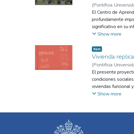
(
Pontificia Universid
El Centro de Aprendi
profundamente impact
significativo en su i
principales problem
Show more
de manera integral a
educativo del territor
Item
Vivienda replic
(
Pontificia Universid
El presente proyect
condiciones sociales
viviendas funcional
arquitectónicos de v
Show more
tipologías, material
material (edificio),
sociales y climáticas
piloto y modelo para