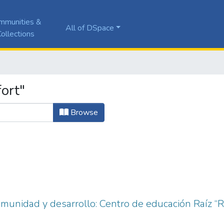
mmunities &
All of DSpace
ollections
ort"
Browse
unidad y desarrollo: Centro de educación Raíz “R