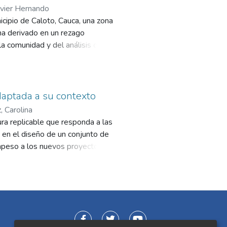
avier Hernando
cipio de Caloto, Cauca, una zona
ha derivado en un rezago
 la comunidad y del análisis de sus
cio arquitectónico que responde
 promoviendo el desarrollo social y
daptada a su contexto
, Carolina
ra replicable que responda a las
a en el diseño de un conjunto de
rapeso a los nuevos proyectos
expansión. Se explorarán
ermitan presentar una obra tanto
ad que responda a las condiciones
 la sostenibilidad, sirviendo como