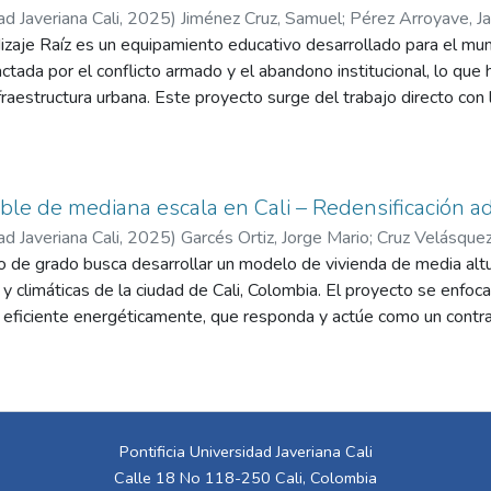
ad Javeriana Cali
,
2025
)
Jiménez Cruz, Samuel
;
Pérez Arroyave, J
zaje Raíz es un equipamiento educativo desarrollado para el muni
ada por el conflicto armado y el abandono institucional, lo que 
nfraestructura urbana. Este proyecto surge del trabajo directo con
áticas sociales y educativas. Como resultado, se propone un espa
 las necesidades locales, priorizando el confort de los usuarios y
io.
able de mediana escala en Cali – Redensificación a
ad Javeriana Cali
,
2025
)
Garcés Ortiz, Jorge Mario
;
Cruz Velásquez
o de grado busca desarrollar un modelo de vivienda de media altu
 y climáticas de la ciudad de Cali, Colombia. El proyecto se enfoc
 y eficiente energéticamente, que responda y actúe como un cont
ivienda en grandes alturas que están surgiendo en las zonas de 
idades, sistemas constructivos, y estrategias bioclimáticas que p
 como teórica. El proyecto propone contribuir a un modelo de ciud
 y que priorice la escala y la proporción humana, la conectividad y
 su implementación en diversas zonas de la ciudad.
Pontificia Universidad Javeriana Cali
Calle 18 No 118-250 Cali, Colombia