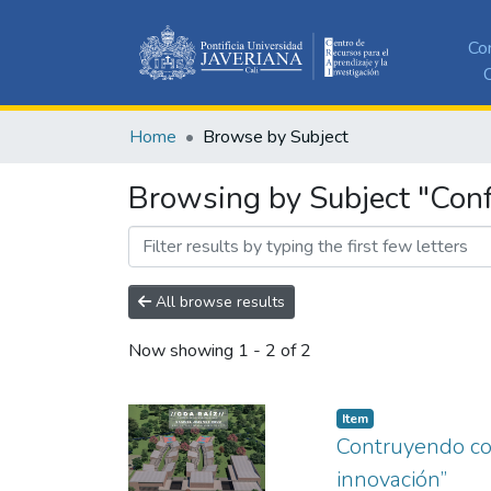
Co
C
Home
Browse by Subject
Browsing by Subject "Conf
All browse results
Now showing
1 - 2 of 2
Item
Contruyendo com
innovación”