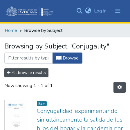
(current)
Log In
Communities
&
Home
Browse by Subject
Collections
All of DSpace
Browsing by Subject "Conjugality"
Browse
All browse results
Now showing
1 - 1 of 1
Item
Conyugalidad: experimentando
simultáneamente la salida de los
hijos del hogar y la pandemia por