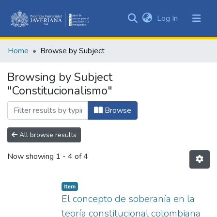
(current)
Log In
Communities
&
Home
Browse by Subject
Collections
All of DSpace
Browsing by Subject
"Constitucionalismo"
Browse
All browse results
Now showing
1 - 4 of 4
Item
El concepto de soberanía en la
teoría constitucional colombiana