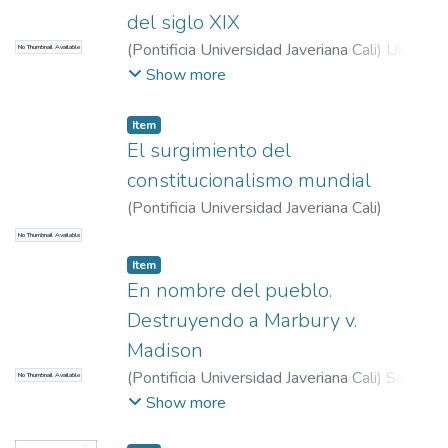
del siglo XIX
(
Pontificia Universidad Javeriana Cali
)
Uribe
No Thumbnail Available
Álvarez, Roberth
Show more
Item
El surgimiento del
constitucionalismo mundial
(
Pontificia Universidad Javeriana Cali
)
Ackerman, Bruce
No Thumbnail Available
Item
En nombre del pueblo.
Destruyendo a Marbury v.
Madison
(
Pontificia Universidad Javeriana Cali
)
Sanín
No Thumbnail Available
Restrepo, Ricardo
Show more