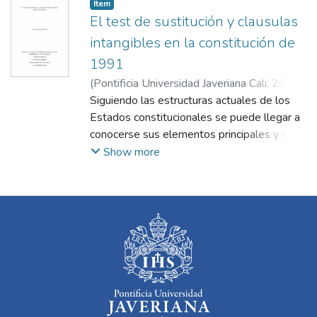
Item
El test de sustitución y clausulas
intangibles en la constitución de
1991
(
Pontificia Universidad Javeriana Cali
,
2024
)
Carabalí Moreno, Kiven
Siguiendo las estructuras actuales de los
;
Martínez Pinilla, Iván
Leonardo
Estados constitucionales se puede llegar a
conocerse sus elementos principales y más
comunes. Pudieran enumerarse entre esos
Show more
elementos sus sistemas de garantías, la
validez formal y sustancial de sus
contenidos normativos o incluso sus
principios fundantes; elementos sobre los
cuales autores como Luigi Ferrajoli o Peter
Häberle han conceptuado modelos en los
que han expuesto desde las bases
antropológicas de los estados
Constitucionales hasta sus órganos y