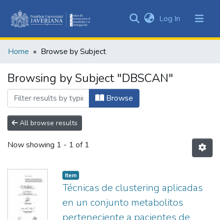
(current)
Log In
Communities
&
Home
Browse by Subject
Collections
All of DSpace
Browsing by Subject "DBSCAN"
Browse
All browse results
Now showing
1 - 1 of 1
Item
Técnicas de clustering aplicadas
en un conjunto metabolitos
perteneciente a pacientes de