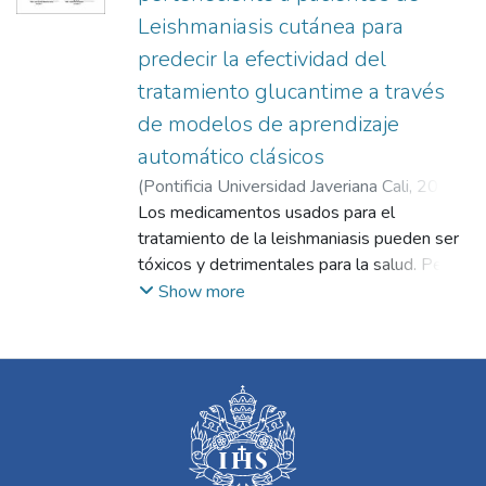
Leishmaniasis cutánea para
predecir la efectividad del
tratamiento glucantime a través
de modelos de aprendizaje
automático clásicos
(
Pontificia Universidad Javeriana Cali
,
2023
)
Luna Mejía, Juan Pablo
Los medicamentos usados para el
;
Sadeghian Perskie,
Naim Samuel
tratamiento de la leishmaniasis pueden ser
;
Linares Ospina, Diego Luis
tóxicos y detrimentales para la salud. Peor
;
aún, estos tratamientos no prometen curar
Álvarez Vargas, Gloria Inés
Show more
al paciente en todos los casos. Para evitar
recetar estos tratamientos a pacientes a
quienes no van a recibir beneficios, se han
hecho varios estudios [4][7] para tratar de
predecir, por medio de muestras de
metabolitos en la sangre, en qué pacientes
el tratamiento será efectivo. En este