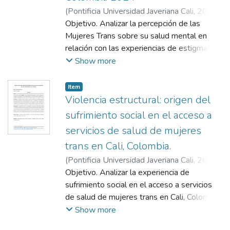
(
Pontificia Universidad Javeriana Cali
,
2024
)
Guerrero Gallo, Cindy Catalina
Objetivo. Analizar la percepción de las
;
Bolívar
Rocha, María Camila
Mujeres Trans sobre su salud mental en
relación con las experiencias de estigma y
discriminación en Cali, Colombia 2024.
Show more
Método. Estudio cualitativo
fenomenológico, con el tipo de muestreo
Item
“Bola de Nieve”. El proceso de recolección
Violencia estructural: origen del
de la información se llevó a cabo entre
sufrimiento social en el acceso a
mayo y junio del 2024, mediante
servicios de salud de mujeres
entrevistas semiestructuradas realizadas a
trans en Cali, Colombia.
8 mujeres trans entre los 30 y 63 años, la
categorización y el análisis temático se
(
Pontificia Universidad Javeriana Cali
,
2021
)
realizó a partir del ingreso de las narrativas
Bolívar Rocha, María Camila
Objetivo. Analizar la experiencia de
;
Arrivillaga
al programa Atlas.ti 24. Resultado. Los
Quintero, Marcela
sufrimiento social en el acceso a servicios
hallazgos del estudio indican que las
de salud de mujeres trans en Cali, Colombia.
Mujeres Trans enfrentan desafíos
Método. Estudio cualitativo fenomenológico
Show more
significativos en su salud mental debido al
de alcance exploratorio y descriptivo, con