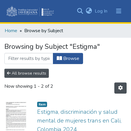
(current)
Log In
Communities
&
Home
Browse by Subject
Collections
All of DSpace
Browsing by Subject "Estigma"
Browse
All browse results
Now showing
1 - 2 of 2
Item
Estigma, discriminación y salud
mental de mujeres trans en Cali,
Colombia 2024