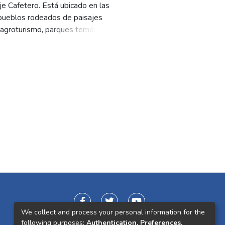
e Cafetero. Está ubicado en las
s pueblos rodeados de paisajes
l agroturismo, parques temáticos,
ales.
 el corregimiento de Pueblo
del municipio de Salento,
 piscina, un jacuzzi y turco.
y maracuyá, y un espacio agradable
We collect and process your personal information for the
following purposes:
Authentication, Preferences,