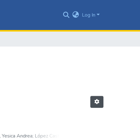
Log In
, Yesica Andrea
;
López Castaño,