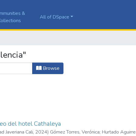
mmunities &
All of DSpace
ollections
lencia"
Browse
eo del hotel Cathaleya
ad Javeriana Cali
,
2024
)
Gómez Torres, Verónica
;
Hurtado Aguirre