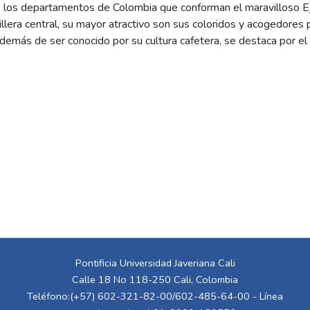
e los departamentos de Colombia que conforman el maravilloso Ej
llera central, su mayor atractivo son sus coloridos y acogedore
además de ser conocido por su cultura cafetera, se destaca por e
es apetecidos para el descanso familiar y para eventos empresari
se encuentra en este hermoso departamento, específicamente en
a solo seis minutos del Parque Nacional del Café y a 30 minutos 
cuna de la palma de cera, ubicadas
a.
tel cuenta con 13 habitaciones con capacidad para 30 personas, una
una zona amplia de cultivos de aguacate, banano, plátanos, yuca 
dedor del hotel.
Pontificia Universidad Javeriana Cali
Calle 18 No 118-250 Cali, Colombia
Teléfono:(+57) 602-321-82-00/602-485-64-00 - Línea