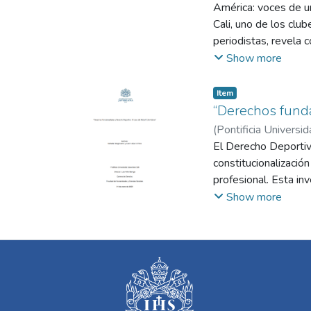
América: voces de u
Cali, uno de los clu
periodistas, revela 
comunidad. El docume
Show more
violencias que lo at
y comunicativa, mues
Item
social.
“Derechos funda
(
Pontificia Universid
Luis Félix
El Derecho Deportiv
constitucionalización
profesional. Esta in
aplicado al fútbol c
Show more
carreras. Para ello,
regulaciones implem
enfoque teórico, se 
cómo los principios 
tradicionalmente reg
actividad deportiva, 