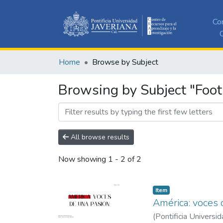
Co
C
Home
Browse by Subject
Browsing by Subject "Foot
All browse results
Now showing
1 - 2 of 2
Item
América: voces 
(
Pontificia Universid