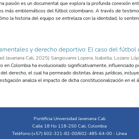
na pasión es un documental que explora la profunda conexión entr
bes más emblemáticos del fútbol colombiano. A través de testimo
cómo la historia del equipo se entrelaza con la identidad, lo sent
ntal aborda la evolución de las barras, los rituales que acompaña
raviesan, y el papel de las redes sociales en la nueva forma de ex
tra cómo el amor por el América trasciende el deporte para conv
mentales y derecho deportivo: El caso del fútbol
ad Javariana Cali
,
2025
)
Sangiovanni Lopera, Isabella
;
Lozano Lópe
o en Colombia ha evolucionado significativamente, influenciado p
 del derecho, el cual ha permeado distintas áreas jurídicas, incluy
vestigación analiza el impacto de dicha constitucionalización en e
olombiano, con un enfoque en la representación de los jugadores, l
 se examinan las normas privadas de la DIMAYOR y la FIFA, así co
entadas para promover una representación ética y responsable d
estudia la relación entre el postpositivismo constitucionalista y
y valores constitucionales han comenzado a influir en la regulación
Pontificia Universidad Javeriana Cali
ido por normativas privadas. Asimismo, se analizan los principios
Calle 18 No 118-250 Cali, Colombia
tales como el derecho al trabajo, la dignidad humana, la igualdad y
Teléfono:(+57) 602-321-82-00/602-485-64-00 - Línea