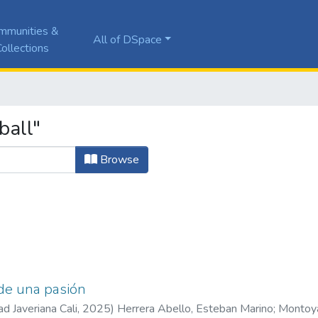
mmunities &
All of DSpace
ollections
ball"
Browse
de una pasión
ad Javeriana Cali
,
2025
)
Herrera Abello, Esteban Marino
;
Montoya