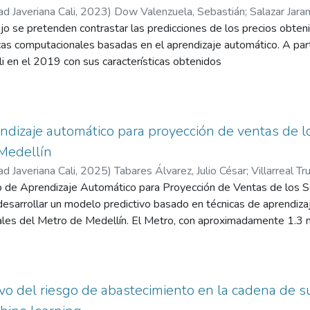
ad Javeriana Cali
,
2023
)
Dow Valenzuela, Sebastián
;
Salazar Jara
jo se pretenden contrastar las predicciones de los precios obteni
cas computacionales basadas en el aprendizaje automático. A pa
i en el 2019 con sus características obtenidos
entas de inmuebles y utilizando regresión múltiple, K-NN, regres
 general, las técnicas de Machine Learning arrojan predicciones 
tado en regresión múltiple pero no por un margen muy amplio
dizaje automático para proyección de ventas de los
Medellín
ad Javeriana Cali
,
2025
)
Tabares Álvarez, Julio César
;
Villarreal Tru
 de Aprendizaje Automático para Proyección de Ventas de los Ser
rcía Arboleda, Isabel Cristina
esarrollar un modelo predictivo basado en técnicas de aprendizaj
ales del Metro de Medellín. El Metro, con aproximadamente 1.3 mi
ación de ingresos no tarifarios al 15% para 2025, donde la public
esa enfrenta desafíos en la comercialización de sus servicios publ
 basada en la analítica de datos. En el proyecto se utilizó la me
lave: comprensión del negocio, preparación de datos, modelado, p
vo del riesgo de abastecimiento en la cadena de 
izó la limpieza de las bases de datos de afluencia de pasajeros