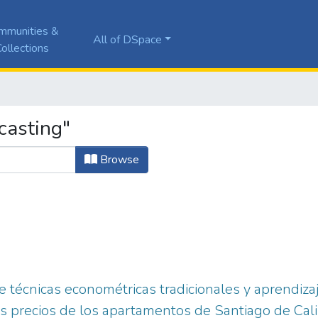
mmunities &
All of DSpace
ollections
casting"
Browse
e técnicas econométricas tradicionales y aprendiza
os precios de los apartamentos de Santiago de Cal