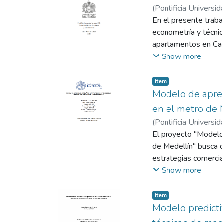
(
Pontificia Universid
En el presente traba
econometría y técni
apartamentos en Cal
de las páginas de v
Show more
encontrando que, en
pronóstico fundamen
Item
Modelo de apren
en el metro de 
(
Pontificia Universid
Jhonny Alejandro
El proyecto "Modelo
;
Ga
de Medellín" busca d
estrategias comerci
aumentar su particip
Show more
Actualmente, la empr
propone una solución
Item
abordó cinco fases c
Modelo predicti
obtuvieron y se real