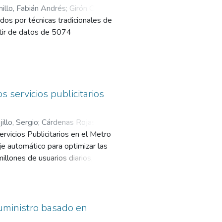
millo, Fabián Andrés
;
Girón Cruz,
dos por técnicas tradicionales de
rtir de datos de 5074
ión LASSO y bosques aleatorios,
más precisas que el método de
 servicios publicitarios
jillo, Sergio
;
Cárdenas Rojas,
vicios Publicitarios en el Metro
e automático para optimizar las
llones de usuarios diarios, busca
idad juega un papel clave.
icitarios, por lo que este estudio
todología CRISP-DM, la cual
royección y validación. Se
suministro basado en
 y ventas de publicidad desde 2020