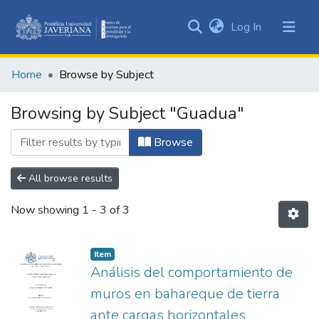
(current)
Log In
Communities
&
Home
Browse by Subject
Collections
All of DSpace
Browsing by Subject "Guadua"
Browse
All browse results
Now showing
1 - 3 of 3
Item
Análisis del comportamiento de
muros en bahareque de tierra
ante cargas horizontales