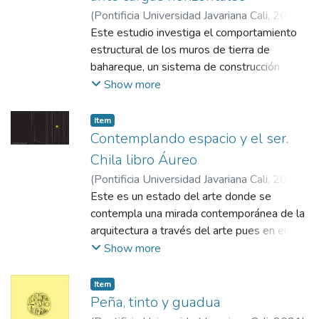
(
Pontificia Universidad Javariana Cali
,
2024
)
Cristancho Barrios, Karol Julieth
Este estudio investiga el comportamiento
;
Otálvaro
Calle, Iván Fernando
estructural de los muros de tierra de
bahareque, un sistema de construcción
tradicional de Colombia, específicamente
Show more
del surocciodente colombiano,
departamento del Valle del Cauca, municipio
Item
de Jamundí, comunidad La Estrella. Los
Contemplando espacio y el ser.
muros de bahareque, compuestos por
Chila libro Áureo
guadua o marcos de madera rellenos con
(
Pontificia Universidad Javariana Cali
,
2024
)
mezclas de tierra, han demostrado una
Beltrán Piñeros, Jhunnior
Este es un estado del arte donde se
;
Vergara Zambrano,
considerable resiliencia en zonas sísmicas
Liliana María
contempla una mirada contemporánea de la
debido a su naturaleza liviana y flexible. A
arquitectura a través del arte pues en el
pesar de su uso generalizado en estas
hecho arquitectónico se habla de plasmar la
Show more
comunidades, existen datos científicos
poética del espacio construido pero para
limitados sobre su desempeño sísmico bajo
llegar a este se debe tener en cuenta que
Item
cargas horizontales cíclicas en el plano. Esta
el espacio no solo se mide por sus
Peña, tinto y guadua
investigación busca bordar esta brecha
condiciones tangibles, observando la