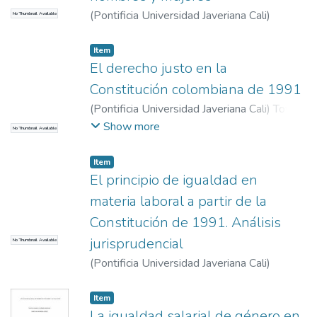
(
Pontificia Universidad Javeriana Cali
)
No Thumbnail Available
Figueruelo Burrieza, Ángela
Item
El derecho justo en la
Constitución colombiana de 1991
(
Pontificia Universidad Javeriana Cali
)
Tovar,
Luis Freddyur
Show more
No Thumbnail Available
Item
El principio de igualdad en
materia laboral a partir de la
Constitución de 1991. Análisis
jurisprudencial
No Thumbnail Available
(
Pontificia Universidad Javeriana Cali
)
Cabrera Suárez, Lizandro Alfonso
Item
La igualdad salarial de género en