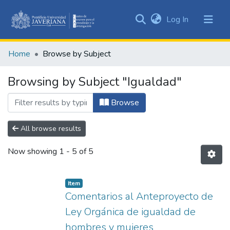
(current)
Log In
Communities
&
Home
Browse by Subject
Collections
All of DSpace
Browsing by Subject "Igualdad"
Browse
All browse results
Now showing
1 - 5 of 5
Item
Comentarios al Anteproyecto de
Ley Orgánica de igualdad de
hombres y mujeres