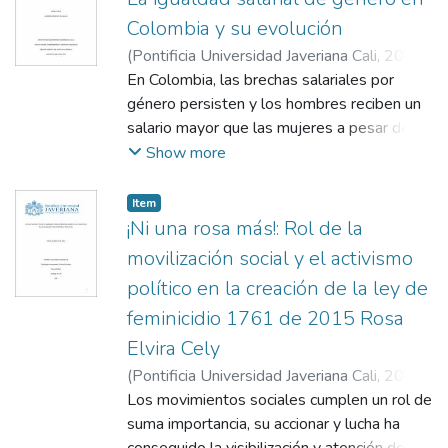
Colombia y su evolución
(
Pontificia Universidad Javeriana Cali
,
2021
)
Guzmán Enríquez, David Eduardo
En Colombia, las brechas salariales por
;
Herrera
Duque, Carolina
género persisten y los hombres reciben un
;
Sánchez Quijano, Andrea
salario mayor que las mujeres a pesar de
que en los últimos años, la participación de
Show more
estas en el mercado laboral ha aumentado,
al igual que sus años de escolaridad. Esta
Item
investigación se basa en cómo ha
¡Ni una rosa más!: Rol de la
evolucionado en Colombia la igualdad
movilización social y el activismo
salarial de género, para lo cual se llevó a
político en la creación de la ley de
cabo un recorrido histórico del tratamiento
feminicidio 1761 de 2015 Rosa
legislativo sobre el tema en mención. De
igual manera, se identificaron los distintos
Elvira Cely
convenios y tratados internacionales sobre
(
Pontificia Universidad Javeriana Cali
,
2021
)
igualdad salarial de género ratificados y
Conde Mera, Camila Andrea
Los movimientos sociales cumplen un rol de
;
González
aplicados por Colombia, y finalmente, se
Higuera, Lina Fernanda
suma importancia, su accionar y lucha ha
realizó un análisis jurisprudencial para