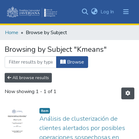
(current)
Log In
Communities
&
Home
Browse by Subject
Collections
All of DSpace
Browsing by Subject "Kmeans"
Browse
All browse results
Now showing
1 - 1 of 1
Item
Análisis de clusterización de
clientes alertados por posibles
operaciones sospechosas en