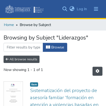
(current)
Log In
Communities
&
Home
Browse by Subject
Collections
All of DSpace
Browsing by Subject "Liderazgos"
Browse
All browse results
Now showing
1 - 1 of 1
Item
Sistematización del proyecto de
asesoría familiar “formación en
atención a violencias basadas en