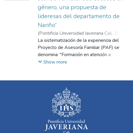
género, una propuesta de
lideresas del departamento de
Nariño”
(
Pontificia Universidad Javeriana Cali
,
2021
)
Rodríguez Monroy, Mónica Lizeth
La sistematización de la experiencia del
;
Ruano
Noguera, Julie Estela
Proyecto de Asesoría Familiar (PAF) se
;
Victoria Morales,
María Irene
denomina: "Formación en atención a
violencias basadas en género, una
Show more
propuesta de lideresas del Departamento
de Nariño", la cual se desarrolló con seis
lideresas pertenecientes a la Mesa
Departamental de Víctimas del
departamento de Nariño. A través de un
proceso investigativo y participativo, se
establece la problemática, identificando la
pertinencia en el fortalecimiento de
conocimientos relacionados con las
estrategias de acompañamiento que